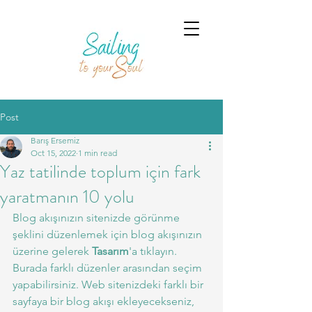
Post
Barış Ersemiz
Oct 15, 2022
1 min read
Yaz tatilinde toplum için fark
yaratmanın 10 yolu
Blog akışınızın sitenizde görünme 
şeklini düzenlemek için blog akışınızın 
üzerine gelerek 
Tasarım
'a tıklayın. 
Burada farklı düzenler arasından seçim 
yapabilirsiniz. Web sitenizdeki farklı bir 
sayfaya bir blog akışı ekleyecekseniz, 