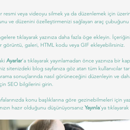
r resmi veya videoyu silmek ya da düzenlemek için üzerin
unu ve düzenini özelleştirmenizi sağlayan araç çubuğunu 
mgelere tıklayarak yazınıza daha fazla öge ekleyin. İçeriğini
r görüntü, galeri, HTML kodu veya GIF ekleyebilirsiniz.
ki 
Ayarlar
'a tıklayarak yayınlamadan önce yazınıza bir ka
iz sitenizdeki blog sayfanıza göz atan tüm kullanıcılar ta
n arama sonuçlarında nasıl görüneceğini düzenleyin ve daha
in SEO bilgilerini girin.
yfalarınızda konu başlıklarına göre gezinebilmeleri için yazı
ınızın hazır olduğunu düşünüyorsanız 
Yayınla
'ya tıklayarak