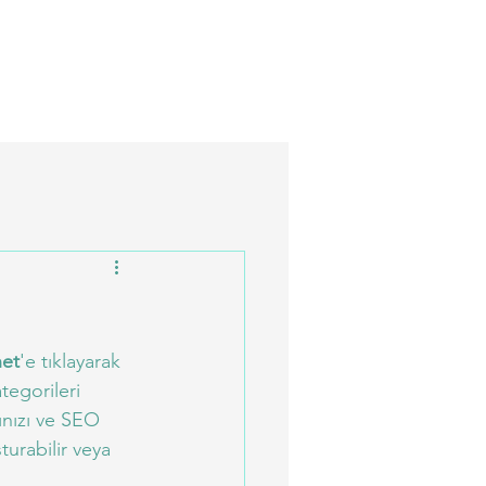
et
'e tıklayarak 
ategorileri 
rınızı ve SEO 
şturabilir veya 