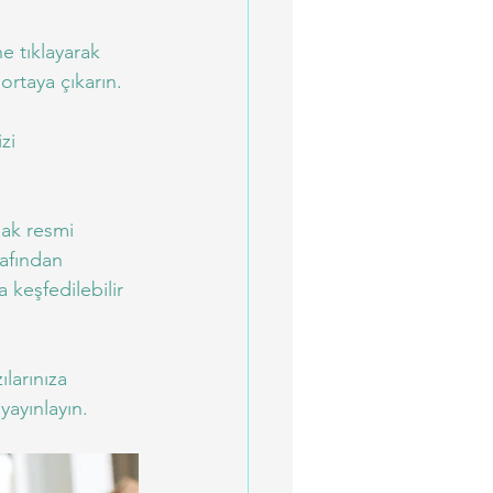
e tıklayarak 
ortaya çıkarın.
zi 
pak resmi 
rafından 
 keşfedilebilir 
larınıza 
 yayınlayın.