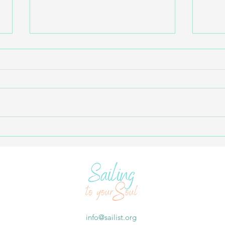
Yaz tatilinde toplum için fark
2025 
yaratmanın 10 yolu
duyu
info@sailist.org