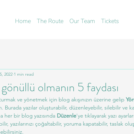
Home
The Route
Our Team
Tickets
5, 2022
1 min read
k gönüllü olmanın 5 faydası
şturmak ve yönetmek için blog akışınızın üzerine gelip 
Yön
n. Burada yazılar oluşturabilir, düzenleyebilir, silebilir ve k
ca her bir blog yazısında 
Düzenle
'ye tıklayarak yazı ayarla
ilir, yazılarınızı çoğaltabilir, yoruma kapatabilir, taslak olu
bilirsiniz.