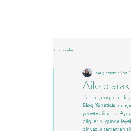
Tüm Yazılar
Barış Ersemiz
Oct 1
Aile olara
Kendi içeriğinizi olu
Blog Yöneticisi
'ni açı
yönetebilirsiniz. Ayrı
bilgilerini güncelleyeb
bir yazıyı tamamen sile