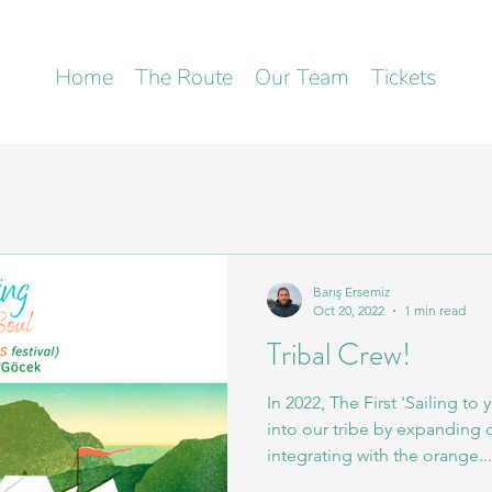
Home
The Route
Our Team
Tickets
Barış Ersemiz
Oct 20, 2022
1 min read
Tribal Crew!
In 2022, The First 'Sailing t
into our tribe by expanding o
integrating with the orange...