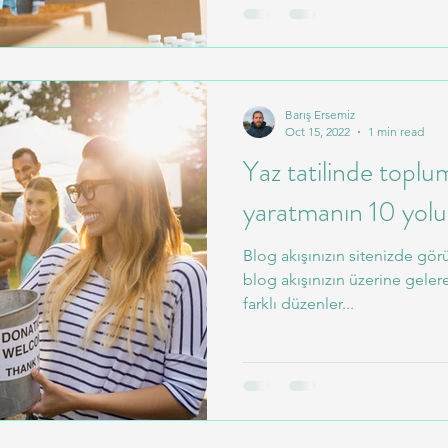
Barış Ersemiz
Oct 15, 2022
1 min read
Yaz tatilinde toplum
yaratmanın 10 yolu
Blog akışınızın sitenizde gö
blog akışınızın üzerine gelere
farklı düzenler...